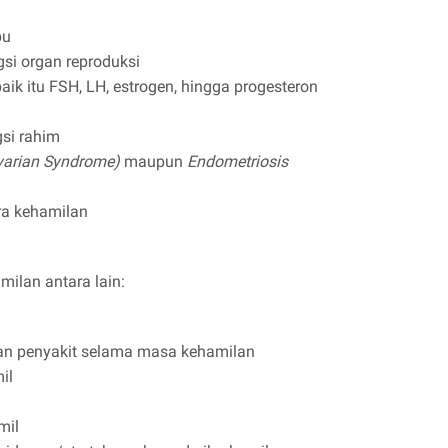
bu
i organ reproduksi
k itu FSH, LH, estrogen, hingga progesteron
si rahim
Ovarian Syndrome)
maupun
Endometriosis
ra kehamilan
lan antara lain:
 dan penyakit selama masa kehamilan
il
mil