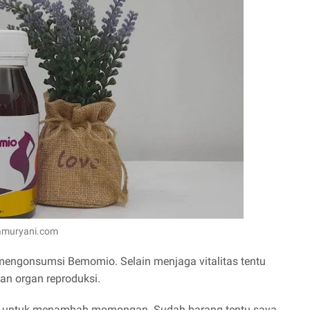
namuryani.com
mengonsumsi Bemomio. Selain menjaga vitalitas tentu
n organ reproduksi.
tnya untuk menambah momongan. Sudah barang tentu saya