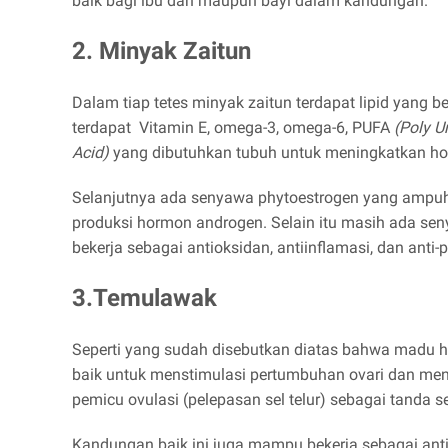
baik bagi ibu dan maupun bayi dalam kandungan.
2. Minyak Zaitun
Dalam tiap tetes minyak zaitun terdapat lipid yang 
terdapat Vitamin E, omega-3, omega-6, PUFA
(Poly U
Acid)
yang dibutuhkan tubuh untuk meningkatkan ho
Selanjutnya ada senyawa phytoestrogen yang ampu
produksi hormon androgen. Selain itu masih ada senya
bekerja sebagai antioksidan, antiinflamasi, dan anti-pr
3.Temulawak
Seperti yang sudah disebutkan diatas bahwa madu h
baik untuk menstimulasi pertumbuhan ovari dan menin
pemicu ovulasi (pelepasan sel telur) sebagai tanda
Kandungan baik ini juga mampu bekerja sebagai antii