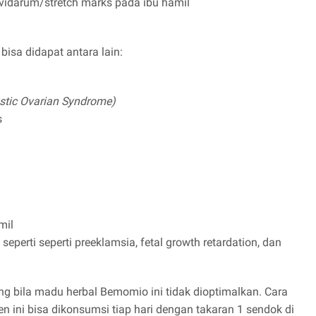
vidarum/stretch marks pada ibu hamil
bisa didapat antara lain:
stic Ovarian Syndrome)
s
mil
rti seperti preeklamsia, fetal growth retardation, dan
 bila madu herbal Bemomio ini tidak dioptimalkan. Cara
ni bisa dikonsumsi tiap hari dengan takaran 1 sendok di