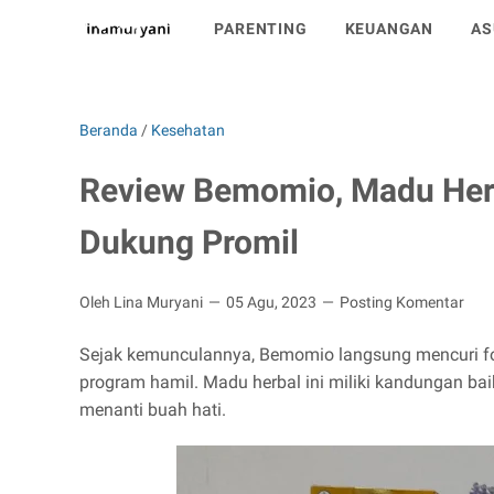
ta content='4uqpsXKYuejCKDUxU_TvPVcBBx1tQ7bXO7L73JQOIAk' 
PARENTING
KEUANGAN
AS
Beranda
/
Kesehatan
Review Bemomio, Madu Her
Dukung Promil
Oleh Lina Muryani
05 Agu, 2023
Posting Komentar
Sejak kemunculannya, Bemomio langsung mencuri fo
program hamil. Madu herbal ini miliki kandungan ba
menanti buah hati.