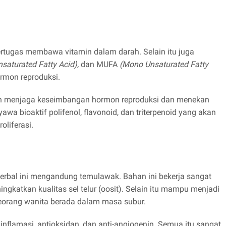
bertugas membawa vitamin dalam darah. Selain itu juga
nsaturated Fatty Acid),
dan MUFA
(Mono Unsaturated Fatty
rmon reproduksi.
h menjaga keseimbangan hormon reproduksi dan menekan
wa bioaktif polifenol, flavonoid, dan triterpenoid yang akan
oliferasi.
erbal ini mengandung temulawak. Bahan ini bekerja sangat
gkatkan kualitas sel telur (oosit). Selain itu mampu menjadi
 seorang wanita berada dalam masa subur.
nflamasi, antioksidan, dan anti-angiogenin. Semua itu sangat